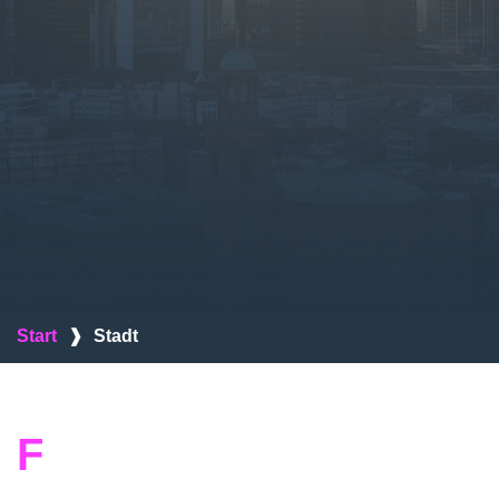
Start
❱
Stadt
F